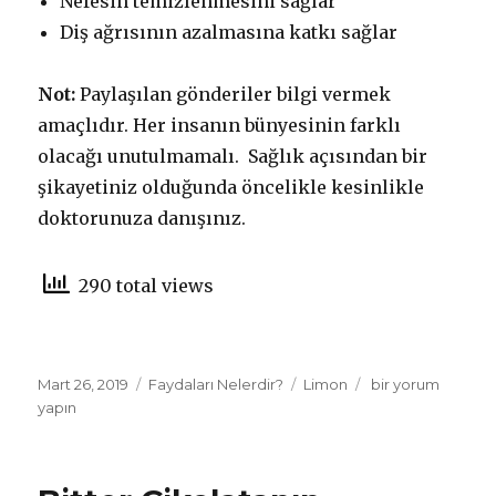
Nefesin temizlenmesini sağlar
Diş ağrısının azalmasına katkı sağlar
Not:
Paylaşılan gönderiler bilgi vermek
amaçlıdır. Her insanın bünyesinin farklı
olacağı unutulmamalı. Sağlık açısından bir
şikayetiniz olduğunda öncelikle kesinlikle
doktorunuza danışınız.
290 total views
Yayın
Mart 26, 2019
Kategoriler
Faydaları Nelerdir?
Etiketler
Limon
Limonun
bir yorum
tarihi
yapın
Faydaları
Nelerdir
için