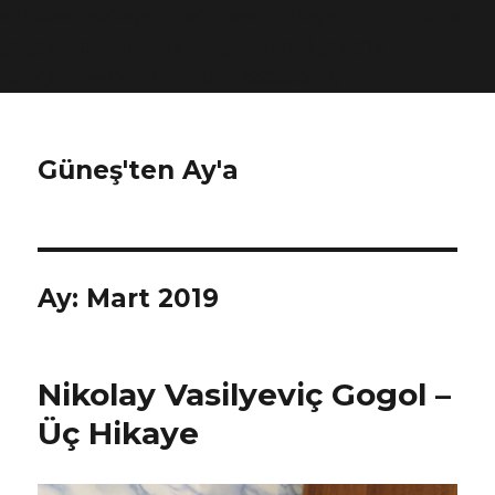
window.dataLayer = window.dataLayer || []; function
gtag(){dataLayer.push(arguments);} gtag('js', new
Date()); gtag('config', 'UA-173552660-1');
Güneş'ten Ay'a
Ay:
Mart 2019
Nikolay Vasilyeviç Gogol –
Üç Hikaye