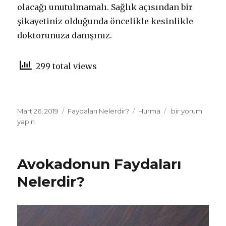
olacağı unutulmamalı. Sağlık açısından bir
şikayetiniz olduğunda öncelikle kesinlikle
doktorunuza danışınız.
299 total views
Yayın
Mart 26, 2019
Kategoriler
Faydaları Nelerdir?
Etiketler
Hurma
Hurmanın
bir yorum
tarihi
yapın
Faydaları
Nelerdir?
için
Avokadonun Faydaları
Nelerdir?