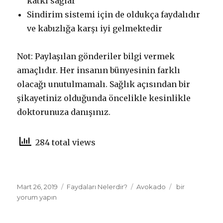
katkı sağlar
Sindirim sistemi için de oldukça faydalıdır
ve kabızlığa karşı iyi gelmektedir
Not: Paylaşılan gönderiler bilgi vermek
amaçlıdır. Her insanın bünyesinin farklı
olacağı unutulmamalı. Sağlık açısından bir
şikayetiniz olduğunda öncelikle kesinlikle
doktorunuza danışınız.
284 total views
Yayın
Mart 26, 2019
Kategoriler
Faydaları Nelerdir?
Etiketler
Avokado
Avokadonun
bir
tarihi
yorum yapın
Faydaları
Nelerdir?
için