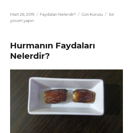
Yayın
Mart 26, 2019
Kategoriler
Faydaları Nelerdir?
Etiketler
Gün Kurusu
Gün
bir
tarihi
yorum yapın
Kurusunun
Faydaları
Nelerdir?
için
Hurmanın Faydaları
Nelerdir?