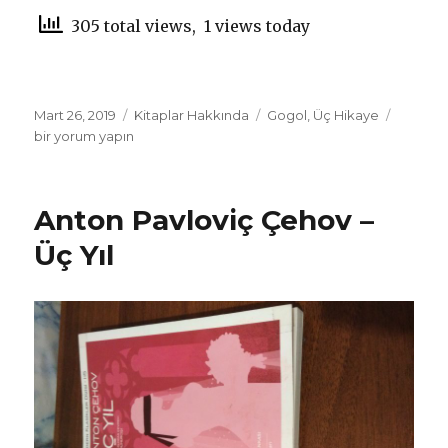
305 total views, 1 views today
Yayın
Mart 26, 2019
Kategoriler
Kitaplar Hakkında
Etiketler
Gogol
,
Üç Hikaye
Nikolay
tarihi
bir yorum yapın
Vasilyev
Gogol
–
Üç
Anton Pavloviç Çehov –
Hikaye
için
Üç Yıl