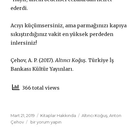
ederdi.
Acıyı küçümsersiniz, ama parmağınızı kapıya
sıkıştırdığınız vakit en yüksek perdeden
inlersiniz!
Çehov, A. P. (2017).
Altıncı Koğuş.
Türkiye İş
Bankası Kültür Yayınları.
366 total views
Yayın
Mart 21, 2019
Kategoriler
Kitaplar Hakkında
Etiketler
Altıncı Koğuş
,
Anton
tarihi
Çehov
Altıncı
bir yorum yapın
Koğuş
için