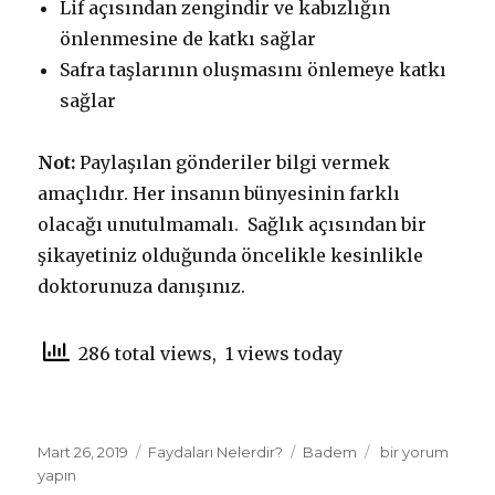
Lif açısından zengindir ve kabızlığın
önlenmesine de katkı sağlar
Safra taşlarının oluşmasını önlemeye katkı
sağlar
Not:
Paylaşılan gönderiler bilgi vermek
amaçlıdır. Her insanın bünyesinin farklı
olacağı unutulmamalı. Sağlık açısından bir
şikayetiniz olduğunda öncelikle kesinlikle
doktorunuza danışınız.
286 total views, 1 views today
Yayın
Mart 26, 2019
Kategoriler
Faydaları Nelerdir?
Etiketler
Badem
Bademin
bir yorum
tarihi
yapın
Faydaları