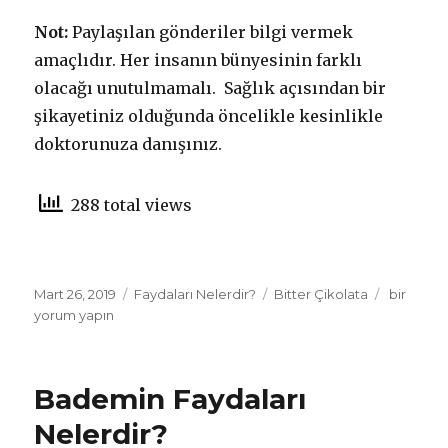
Not:
Paylaşılan gönderiler bilgi vermek
amaçlıdır. Her insanın bünyesinin farklı
olacağı unutulmamalı. Sağlık açısından bir
şikayetiniz olduğunda öncelikle kesinlikle
doktorunuza danışınız.
288 total views
Yayın
Mart 26, 2019
Kategoriler
Faydaları Nelerdir?
Etiketler
Bitter Çikolata
Bitter
bir
tarihi
yorum yapın
Çikolatan
Faydaları
Nelerdir?
için
Bademin Faydaları
Nelerdir?