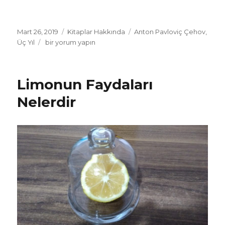
Yayın
Mart 26, 2019
Kategoriler
Kitaplar Hakkında
Etiketler
Anton Pavloviç Çehov
,
tarihi
Üç Yıl
Anton
bir yorum yapın
Pavloviç
Çehov
–
Limonun Faydaları
Üç
Yıl
Nelerdir
için