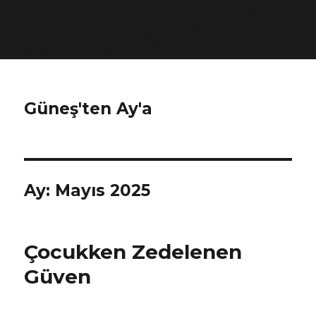
window.dataLayer = window.dataLayer || []; function
gtag(){dataLayer.push(arguments);} gtag('js', new
Date()); gtag('config', 'UA-173552660-1');
Güneş'ten Ay'a
Ay:
Mayıs 2025
Çocukken Zedelenen
Güven