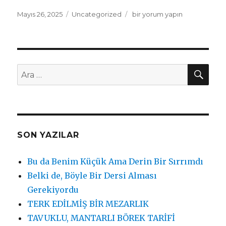
Yayın
Mayıs 26, 2025
Kategoriler
Uncategorized
Çocukken
bir yorum yapın
tarihi
Zedelenen
Güven
için
AR
Ara:
SON YAZILAR
Bu da Benim Küçük Ama Derin Bir Sırrımdı
Belki de, Böyle Bir Dersi Alması
Gerekiyordu
TERK EDİLMİŞ BİR MEZARLIK
TAVUKLU, MANTARLI BÖREK TARİFİ