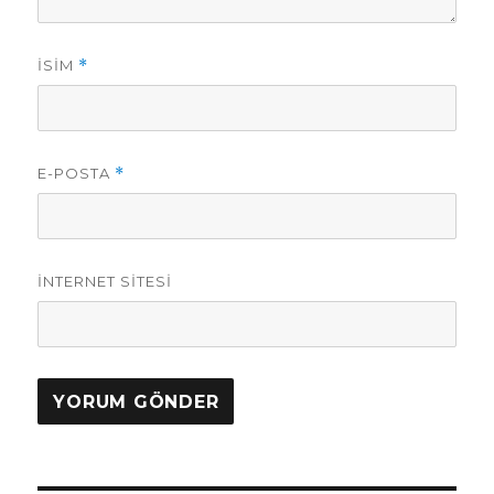
İSIM
*
E-POSTA
*
İNTERNET SITESI