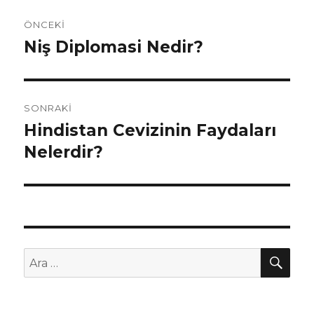
Yazı
ÖNCEKI
dolaşımı
Niş Diplomasi Nedir?
Önceki
yazı:
SONRAKI
Hindistan Cevizinin Faydaları
Sonraki
Nelerdir?
yazı:
AR
Ara: