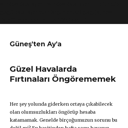
window.dataLayer = window.dataLayer || []; function
gtag(){dataLayer.push(arguments);} gtag('js', new
Date()); gtag('config', 'UA-173552660-1');
Güneş'ten Ay'a
Güzel Havalarda
Fırtınaları Öngörememek
Her şey yolunda giderken ortaya çıkabilecek
olan olumsuzlukları öngörüp hesaba
katamamak. Genelde birçoğumuzun sorunu bu