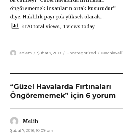
bu cümleyi ‘’Güzel havalarda fırtınaları
öngörememek insanların ortak kusurudur’’
diye. Haklılık payı çok yüksek olarak…
3,170 total views, 1 views today
Yazar
adlem
Yayın
Şubat 7, 2019
Kategoriler
Uncategorized
Etiketler
Machiavelli
tarihi
“Güzel Havalarda Fırtınaları
Öngörememek” için 6 yorum
Melih
dedi
ki:
Şubat 7, 2019, 10:09 pm