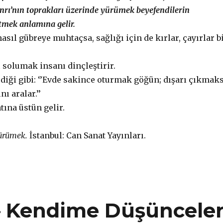
nrı’nın toprakları üzerinde yürümek beyefendilerin
etmek anlamına gelir.
nasıl gübreye muhtaçsa, sağlığı için de kırlar, çayırlar b
 solumak insanı dinçleştirir.
diği gibi: ‘’Evde sakince oturmak göğün; dışarı çıkmak
ı aralar.’’
ına üstün gelir.
ürümek.
İstanbul: Can Sanat Yayınları.
– Kendime Düşüncele