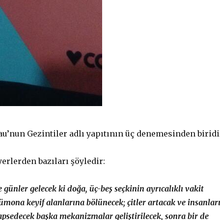
u’nun Gezintiler adlı yapıtının üç denemesinden biridi
yerlerden bazıları şöyledir:
günler gelecek ki doğa, üç-beş seçkinin ayrıcalıklı vakit
zümona keyif alanlarına bölünecek; çitler artacak ve insanlar
psedecek başka mekanizmalar geliştirilecek, sonra bir de