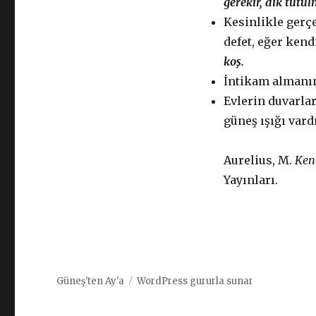
gerekir, dik tutul
Kesinlikle gerçe
defet, eğer kend
koş.
İntikam almanın
Evlerin duvarlar
güneş ışığı vardı
Aurelius, M.
Ken
Yayınları.
Güneş'ten Ay'a
WordPress gururla sunar