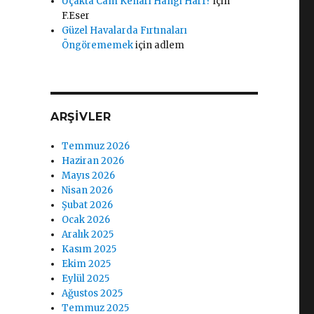
Uçakta Cam Kenarı Hangi Harf?
için
F.Eser
Güzel Havalarda Fırtınaları
Öngörememek
için
adlem
ARŞIVLER
Temmuz 2026
Haziran 2026
Mayıs 2026
Nisan 2026
Şubat 2026
Ocak 2026
Aralık 2025
Kasım 2025
Ekim 2025
Eylül 2025
Ağustos 2025
Temmuz 2025