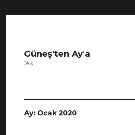
window.dataLayer = window.dataLayer || []; function gtag
Güneş'ten Ay'a
Blog
Ay:
Ocak 2020