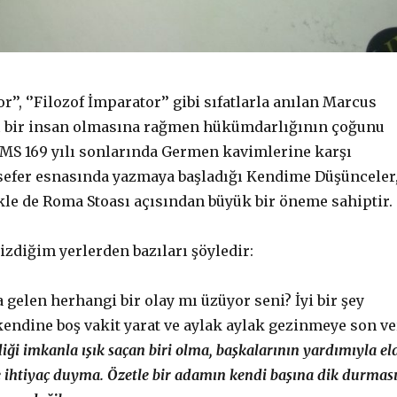
r’’, ‘’Filozof İmparator’’ gibi sıfatlarla anılan Marcus
çı bir insan olmasına rağmen hükümdarlığının çoğunu
. MS 169 yılı sonlarında Germen kavimlerine karşı
sefer esnasında yazmaya başladığı Kendime Düşünceler
ikle de Roma Stoası açısından büyük bir öneme sahiptir.
çizdiğim yerlerden bazıları şöyledir:
 gelen herhangi bir olay mı üzüyor seni? İyi bir şey
endine boş vakit yarat ve aylak aylak gezinmeye son ve
iği imkanla ışık saçan biri olma, başkalarının yardımıyla el
e ihtiyaç duyma. Özetle bir adamın kendi başına dik durmas