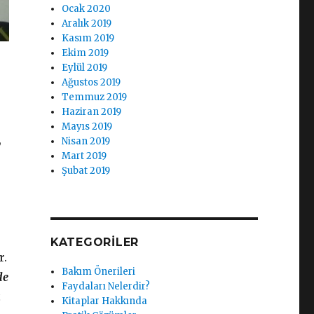
Ocak 2020
Aralık 2019
Kasım 2019
Ekim 2019
Eylül 2019
Ağustos 2019
Temmuz 2019
Haziran 2019
Mayıs 2019
,
Nisan 2019
Mart 2019
Şubat 2019
KATEGORILER
r.
Bakım Önerileri
de
Faydaları Nelerdir?
ı
Kitaplar Hakkında