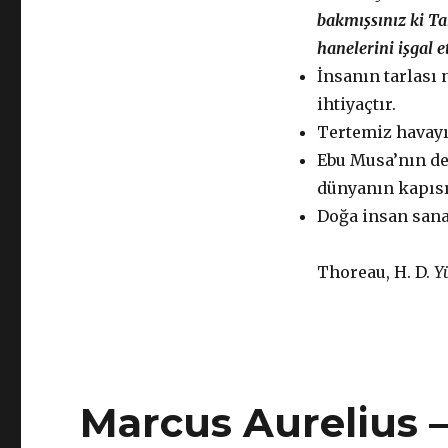
Yürümek
bakmışsınız ki Ta
için
hanelerini işgal 
İnsanın tarlası 
ihtiyaçtır.
Tertemiz havayı
Ebu Musa’nın de
dünyanın kapısın
Doğa insan sanat
Thoreau, H. D.
Y
Marcus Aurelius 