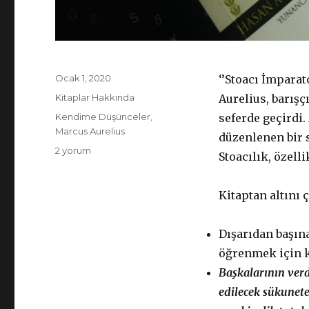
Yayın
Ocak 1, 2020
‘’Stoacı İmparato
tarihi
Kategoriler
Kitaplar Hakkında
Aurelius, barış
Etiketler
Kendime Düşünceler
,
seferde geçirdi
Marcus Aurelius
düzenlenen bir 
Marcus
2 yorum
Stoacılık, özell
Aurelius
–
Kendime
Kitaptan altını 
Düşünceler
için
Dışarıdan başına
öğrenmek için k
Başkalarının verd
edilecek sükunet