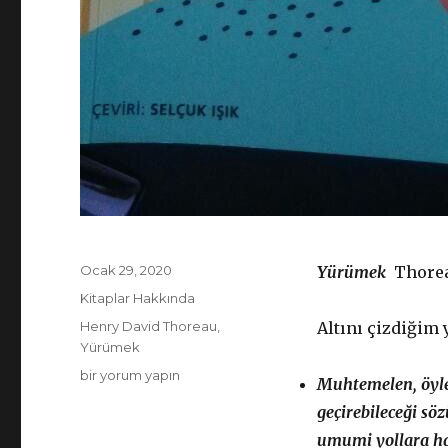
Yayın
Ocak 29, 2020
Yürümek
Thorea
tarihi
Kategoriler
Kitaplar Hakkında
Etiketler
Henry David Thoreau
,
Altını çizdiğim 
Yürümek
Henry
bir yorum yapın
Muhtemelen, öyle 
David
geçirebileceği sö
Thoreau
–
umumi yollara ha