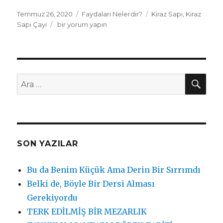
Yayın
Temmuz 26, 2020
Kategoriler
Faydaları Nelerdir?
Etiketler
Kiraz Sapı
,
Kiraz
tarihi
Sapı Çayı
Kiraz
bir yorum yapın
Sapı
Çayının
Faydaları
Nelerdir
için
AR
Ara:
SON YAZILAR
Bu da Benim Küçük Ama Derin Bir Sırrımdı
Belki de, Böyle Bir Dersi Alması
Gerekiyordu
TERK EDİLMİŞ BİR MEZARLIK