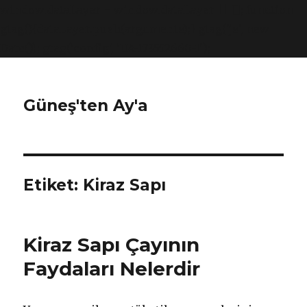
window.dataLayer = window.dataLayer || []; function
gtag(){dataLayer.push(arguments);} gtag('js', new
Date()); gtag('config', 'UA-173552660-1');
Güneş'ten Ay'a
Etiket:
Kiraz Sapı
Kiraz Sapı Çayının
Faydaları Nelerdir